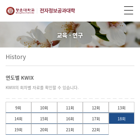
교육 · 연구
History
연도별 KWIX
KWIX의 회차별 자료를 확인할 수 있습니다.
9회
10회
11회
12회
13회
14회
15회
16회
17회
18회
19회
20회
21회
22회