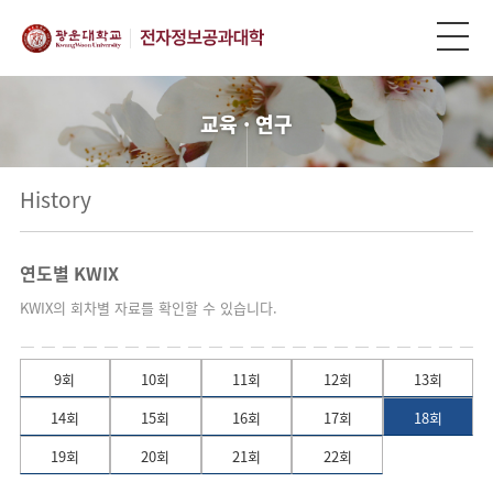
교육 · 연구
History
연도별 KWIX
KWIX의 회차별 자료를 확인할 수 있습니다.
9회
10회
11회
12회
13회
14회
15회
16회
17회
18회
19회
20회
21회
22회