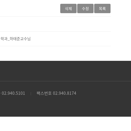
삭제
수정
목록
료공학과_하태준교수님
02.940.5101
팩스번호 02.940.8174
|