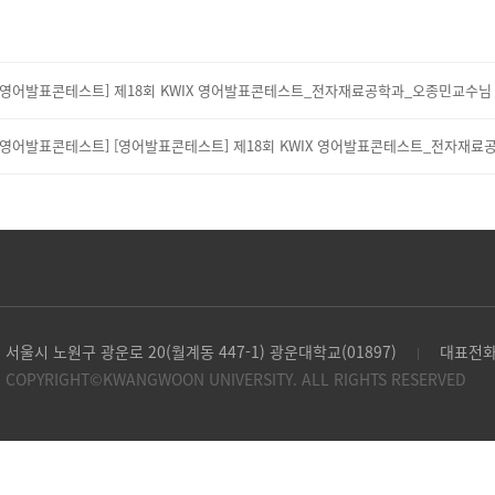
[영어발표콘테스트]
제18회 KWIX 영어발표콘테스트_전자재료공학과_오종민교수님
[영어발표콘테스트]
[영어발표콘테스트] 제18회 KWIX 영어발표콘테스트_전자재
서울시 노원구 광운로 20(월계동 447-1) 광운대학교(01897)
대표전화 
|
COPYRIGHT©KWANGWOON UNIVERSITY. ALL RIGHTS RESERVED