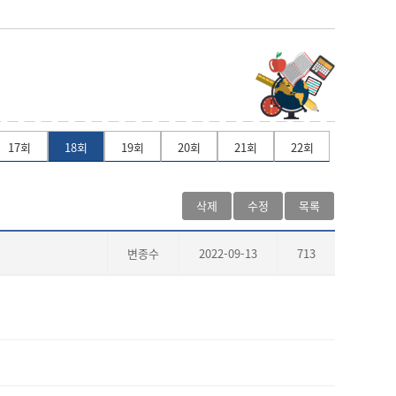
17회
18회
19회
20회
21회
22회
삭제
수정
목록
변종수
2022-09-13
713