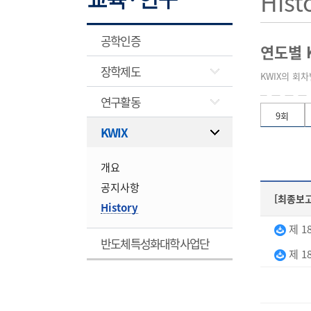
Hist
공학인증
연도별 
장학제도
KWIX의 회
연구활동
9회
KWIX
개요
공지사항
[최종보
History
제 1
반도체특성화대학사업단
제 1