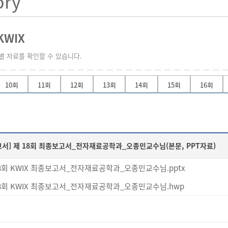
ory
KWIX
차별 자료를 확인할 수 있습니다.
10회
11회
12회
13회
14회
15회
16회
고서]
제 18회 최종보고서_전자재료공학과_오종민교수님(본문, PPT자료)
8회 KWIX 최종보고서_전자재료공학과_오종민교수님.pptx
8회 KWIX 최종보고서_전자재료공학과_오종민교수님.hwp