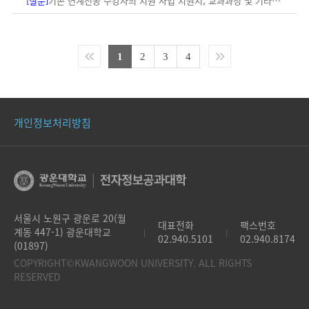
[질문]
기존 연계전공 수강자의 지원 사업 지원시, 교과과정 및 기타 문의
(1)
1
2
3
4
개인정보처리방침
서울시 노원구 광운로 20(월
대표전화
팩스번호
계동 447-1) 광운대학교
|
|
02.940.5101
02.940.8174
(01897)
COPYRIGHT©KWANGWOON UNIVERSITY. ALL RIGHTS
RESERVED