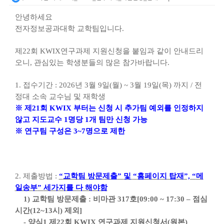
안녕하세요
전자정보공과대학 교학팀입니다
.
제
22
회
KWIX
연구과제 지원신청을 붙임과 같이 안내드리
오니
,
관심있는 학생분들의 많은 참가바랍니다
.
1.
접수기간
: 2026
년
3
월 9
일
(
월
) ~ 3
월
19
일
(
목
)
까지
/
전
정대 소속 교수님 및 재학생
※
제
21
회
KWIX
부터는 신청 시 추가팀 예외를 인정하지
않고 지도교수
1
명당
1
개 팀만 신청 가능
※
연구팀 구성은 3~7명으로 제한
2.
제출방법
:
“
교학팀 방문제출
”
및
“
홈페이지 탑재
”, “
메
일송부
”
세가지를 다 해야함
1)
교학팀 방문제출
:
비마관
317
호
[09:00 ~ 17:30
–
점심
시간
(12~13
시
)
제외
]
-
양식
1
제
22
회
KWIX
연구과제 지원신청서
(
원본
)