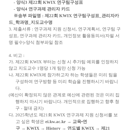
-
양식
3
제
22
회
KWIX
연구팀구성표
-
양식
4
연구과제 관리자 카드
※
송부 파일명
:
제
22
회
KWIX
연구팀구성표
_
관리자카
드
_
학과명
_
지도교수명
3.
제출서류
:
연구과제 지원 신청서
,
연구계획서
,
연구팀 구
성표
,
연구과제 관리자 카드
,
개인정보 활용동의서
(
자필 서
명 필수
)-
양식 첨부파일 참조
4.
비고
:
가
.
제
22
회
KWIX
부터는 신청 시 추가팀 예외를 인정하지
않고 지도교수
1
명당
1
개 팀만 신청 가능
나
.
제
22
회
KWIX
에 참가하고자 하는 학생들은 미리 팀을
구성하여 연구방향 등 미리 학습을 진행하시기 바랍니
다
.
(
예산이 확정되지 않은 관계로 예산에 관련된 것은 미리 집
행하지 마시기 바랍니다
.
개인적으로 집행하고 향후 청
구
-
절대 금지
)
다
. 2025
학년도 제
21
회
KWIX
연구과제 지원 신청서를 보
고 싶은 학생은
ei.kw.ac.kr
→
교육
•
연
구
→
KWIX
→
History
→
연도별
KWIX
→
제
21