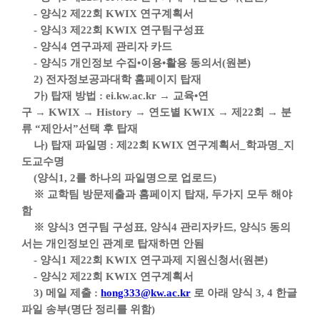
-
양식
2
제
22
회
KWIX
연구계획서
-
양식
3
제
22
회
KWIX
연구팀구성표
-
양식
4
연구과제 관리자 카드
-
양식
5
개인정보 수집
•
이용
•
활용 동의서
(
원본
)
2)
전자정보공과대학 홈페이지 탑재
가
)
탑재 방법
: ei.kw.ac.kr
→
교육
•
연
구
→
KWIX
→
History
→
연도별
KWIX
→
제
22
회
→
분
류
“
제안서
”
선택 후 탑재
나
)
탑재 파일명
:
제
22
회
KWIX
연구계획서
_
학과명
_
지
도교수명
(
양식
1, 2
를 하나의 파일명으로 업로드
)
※
교학팀 방문제출과 홈페이지 탑재
,
두가지 모두 해야
함
※
양식
3
연구팀 구성표
,
양식
4
관리자카드
,
양식
5
동의
서는 개인정보인 관계로 탑재하면 안됨
-
양식
1
제
22
회
KWIX
연구과제 지원신청서
(
원본
)
-
양식
2
제
22
회
KWIX
연구계획서
3)
메일 제출
:
hong333@kw.ac.kr
로 아래 양식
3, 4
한글
파일 송부
(
명단 정리를 위함
)