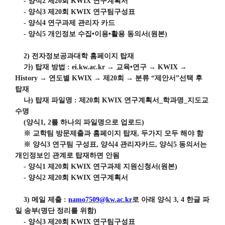
-
양식
2
제
20
회
KWIX
연구계획서
-
양식
3
제
20
회
KWIX
연구팀구성표
-
양식
4
연구과제 관리자 카드
-
양식
5
개인정보 수집
•
이용
•
활용 동의서
(
원본
)
2)
전자정보공과대학 홈페이지 탑재
가
)
탑재 방법
: ei.kw.ac.kr
→
교육
•
연구
→
KWIX
→
History
→
연도별
KWIX
→
제
20
회
→
분류
“
제안서
”
선택 후
탑재
나
)
탑재 파일명
:
제
20
회
KWIX
연구계획서
_
학과명
_
지도교
수명
(
양식
1, 2
를 하나의 파일명으로 업로드
)
※
교학팀 방문제출과 홈페이지 탑재
,
두가지 모두 해야 함
※
양식
3
연구팀 구성표
,
양식
4
관리자카드
,
양식
5
동의서는
개인정보인 관계로 탑재하면 안됨
-
양식
1
제
20
회
KWIX
연구과제 지원신청서
(
원본
)
-
양식
2
제
20
회
KWIX
연구계획서
3)
메일 제출
:
namo7509@kw.ac.kr
로 아래 양식
3, 4
한글 파
일 송부
(
명단 정리를 위함
)
-
양식
3
제
20
회
KWIX
연구팀구성표