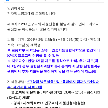
안녕하세요
전자정보공과대학 교학팀입니다
.
제
20
회
KWIX
연구과제 지원신청을 붙임과 같이 안내드리오니
,
관심있는 학생분들의 많은 참가바랍니다
.
1.
접수기간
: 2024
년
3
월
11
일
(
월
) ~ 3
월
21
일
(
목
)
까지
/
전정대
소속 교수님 및 재학생
※
로봇학부 재학생은 소속이 인공지능융합대학으로 변경되어
KWIX
프로그램 신청을 할 수 없음
※
지도교수
1
인당
1
개팀 지도를 원칙으로 하되
,
추가 지도
(
최
대
1
팀
)
의 경우 실험설계위원회에서 논의하여 정함
(
실험설계위
원회에서 추가 지도팀을 인정하지 않을 경우 신청이 취소됨
)
2.
제출방법
:
“
교학팀 방문제출
”
및
“
홈페이지 탑재
”, “
메일송
부
”
세가지를 다 해야함
1)
교학팀 방문제출
:
비마관
317
호
[09:00 ~ 17:30
–
점심시간
(12~13
시
)
제외
]
-
양식
1
제
20
회
KWIX
연구과제 지원신청서
(
원본
)