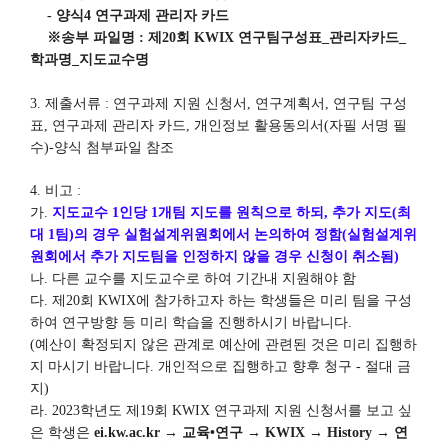
-
양식
4
연구과제 관리자 카드
※
송부 파일명
:
제
20
회
KWIX
연구팀구성표
_
관리자카드
_
학과명
_
지도교수명
3.
제출서류
:
연구과제 지원 신청서
,
연구계획서
,
연구팀 구성
표
,
연구과제 관리자 카드
,
개인정보 활용동의서
(
자필 서명 필
수
)-
양식 첨부파일 참조
4.
비고
:
가
.
지도교수
1
인당
1
개팀 지도를 원칙으로 하되
,
추가 지도
(
최
대
1
팀
)
의 경우 실험설계위원회에서 논의하여 정함
(
실험설계위
원회에서 추가 지도팀을 인정하지 않을 경우 신청이 취소됨
)
나
.
다른 교수를 지도교수로 하여 기간내 지원해야 함
다
.
제
20
회
KWIX
에 참가하고자 하는 학생들은 미리 팀을 구성
하여 연구방향 등 미리 학습을 진행하시기 바랍니다
.
(
예산이 확정되지 않은 관계로 예산에 관련된 것은 미리 집행하
지 마시기 바랍니다
.
개인적으로 집행하고 향후 청구
-
절대 금
지
)
라
. 2023
학년도 제
19
회
KWIX
연구과제 지원 신청서를 보고 싶
은 학생은
ei.kw.ac.kr
→
교육
•
연구
→
KWIX
→
History
→
연