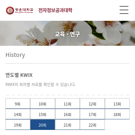
교육 · 연구
History
연도별 KWIX
KWIX의 회차별 자료를 확인할 수 있습니다.
9회
10회
11회
12회
13회
14회
15회
16회
17회
18회
19회
20회
21회
22회