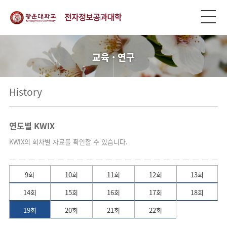
교육 · 연구
History
연도별 KWIX
KWIX의 회차별 자료를 확인할 수 있습니다.
9회
10회
11회
12회
13회
14회
15회
16회
17회
18회
19회
20회
21회
22회