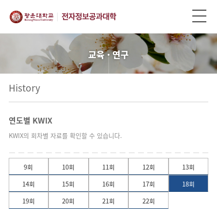
교육 · 연구
History
연도별 KWIX
KWIX의 회차별 자료를 확인할 수 있습니다.
9회
10회
11회
12회
13회
14회
15회
16회
17회
18회
19회
20회
21회
22회