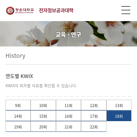
교육 · 연구
History
연도별 KWIX
KWIX의 회차별 자료를 확인할 수 있습니다.
9회
10회
11회
12회
13회
14회
15회
16회
17회
18회
19회
20회
21회
22회