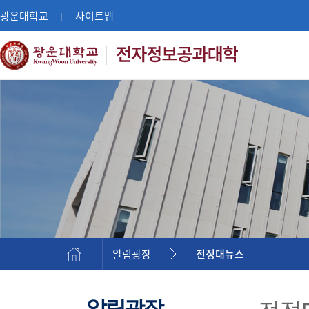
광운대학교
사이트맵
|
알림광장
전정대뉴스
알림광장