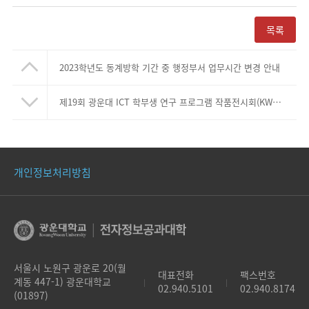
목록
2023학년도 동계방학 기간 중 행정부서 업무시간 변경 안내
제19회 광운대 ICT 학부생 연구 프로그램 작품전시회(KWIX) 개최 안내
개인정보처리방침
서울시 노원구 광운로 20(월
대표전화
팩스번호
계동 447-1) 광운대학교
|
|
02.940.5101
02.940.8174
(01897)