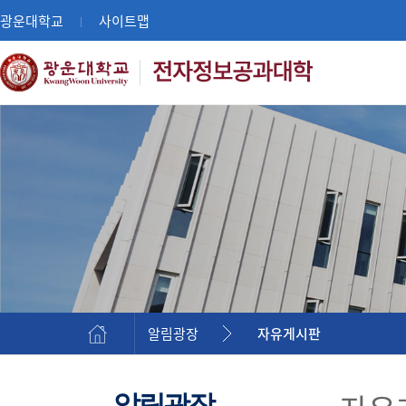
광운대학교
사이트맵
|
알림광장
자유게시판
알림광장