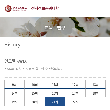
교육 · 연구
History
연도별 KWIX
KWIX의 회차별 자료를 확인할 수 있습니다.
9회
10회
11회
12회
13회
14회
15회
16회
17회
18회
19회
20회
21회
22회