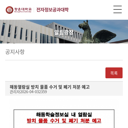
알림광장
공지사항
목록
해동열람실 방치 물품 수거 및 폐기 처분 예고
관리자
2026-04-03
2359