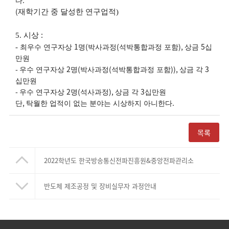
.
다
(
재학기간 중 달성한 연구업적
)
:
5. 시상
1
(
(
),
5
-
최우수 연구자상
명
박사과정
석박통합과정 포함
상금
십
만원
-
2
(
(
)),
3
우수 연구자상
명
박사과정
석박통합과정 포함
상금 각
십만원
-
2
(
),
3
우수 연구자상
명
석사과정
상금 각
십만원
,
.
단
탁월한 업적이 없는 분야는 시상하지 아니한다
목록
2022학년도 한국방송통신전파진흥원&중앙전파관리소
반도체 제조공정 및 장비실무자 과정안내