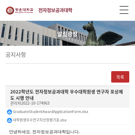
알림광장
공지사항
목록
2022학년도 전자정보공과대학 우수대학원생 연구자 포상제
도 시행 안내
관리자
2022-10-17
4963
GraduateStudentAwardApplicationForm.xlsx
대학원생우수연구자선정평가표.xlsx
.
.
안녕하세요
전자정보공과대학입니다