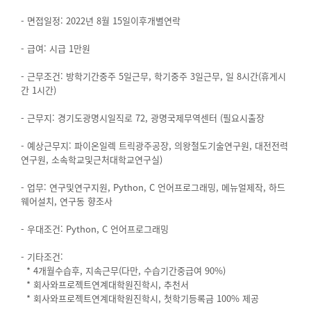
- 면접일정: 2022년 8월 15일이후개별연락
- 급여: 시급 1만원
- 근무조건: 방학기간중주 5일근무, 학기중주 3일근무, 일 8시간(휴게시
간 1시간)
- 근무지: 경기도광명시일직로 72, 광명국제무역센터 (필요시출장
- 예상근무지: 파이온일렉 트릭광주공장, 의왕철도기술연구원, 대전전력
연구원, 소속학교및근처대학교연구실)
- 업무: 연구및연구지원, Python, C 언어프로그래밍, 메뉴얼제작, 하드
웨어설치, 연구동 향조사
- 우대조건: Python, C 언어프로그래밍
- 기타조건:
* 4개월수습후, 지속근무(다만, 수습기간중급여 90%)
* 회사와프로젝트연계대학원진학시, 추천서
* 회사와프로젝트연계대학원진학시, 첫학기등록금 100% 제공