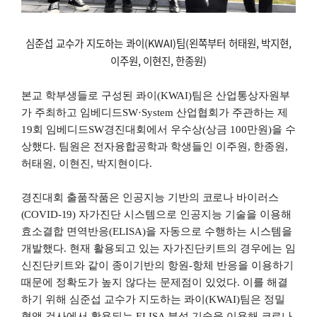
심준섭 교수가 지도하는 콰이
(KWAI)
팀
(
왼쪽부터 허태원
,
박지현
,
이주원
,
이현진
,
한종원
)
본교 학부생들로 구성된 콰이
(KWAI)
팀은 산업통상자원부
가 주최하고 임베디드
SW·System
산업협회가 주관하는 제
19
회 임베디드
SW
경진대회에서 우수상
(
상금
100
만원
)
을 수
상했다
.
팀원은 전자융합공학과 학생들인 이주원
,
한종원
,
허태원
,
이현진
,
박지현이다
.
경진대회 출품작품은 인공지능 기반의
코로나 바이러스
(COVID-19)
자가진단 시스템으로 인공지능 기술을 이용해
효소결합 면역반응
(ELISA)
을 자동으로 수행하는 시스템을
개발했다
.
현재 활용되고 있는 자가진단키트의 경우에는 임
신진단키트와 같이 종이기반의 항원
-
항체 반응을 이용하기
때문에 정확도가 높지 않다는 문제점이 있었다
.
이를 해결
하기 위해 심준섭 교수가 지도하는 콰이
(KWAI)
팀은 정밀
혈액 검사에서 활용되는
ELISA
분석 기술을 이용해
코로나