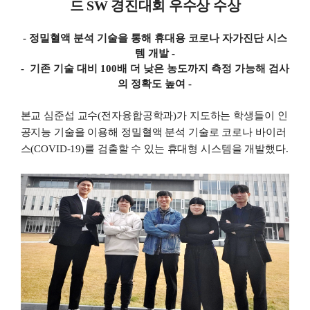
드
SW
경진대회 우수상 수상
-
정밀혈액 분석 기술을 통해 휴대용 코로나 자가진단 시스
템 개발
-
- 기존 기술 대비
100
배 더 낮은 농도까지 측정 가능해 검사
의 정확도 높여
-
본교 심준섭 교수(전자융합공학과)가 지도하는 학생들이 인
공지능 기술을 이용해 정밀혈액 분석 기술로 코로나 바이러
스
(COVID-19)
를 검출할 수 있는 휴대형 시스템을 개발했다
.