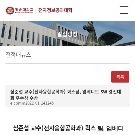
알림광장
전정대뉴스
목록
심준섭 교수(전자융합공학과) 퀵스팀, 임베디드 SW 경진대
회 우수상 수상
elcomm
2022-01-14
1245
심준섭 교수(
전자융합공학과
) 퀵스
팀
,
임베디