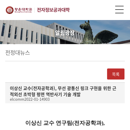
알림광장
전정대뉴스
목록
이상신 교수(전자공학과), 무선 광통신 링크 구현을 위한 근
적외선 초박형 평면 역반사기 기술 개발
elcomm
2022-01-14
903
이상신 교수 연구팀
(
전자공학과
),