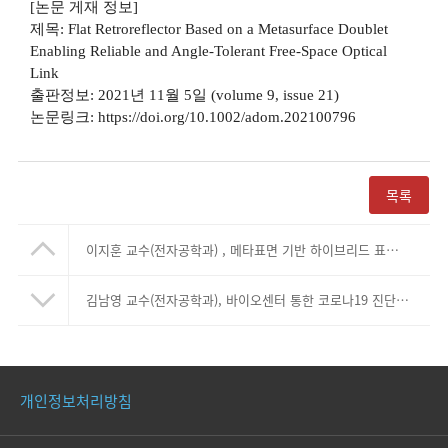
[
논문 게재 정보
]
제목
:
Flat Retroreflector Based on a Metasurface Doublet
Enabling Reliable and Angle-Tolerant Free-Space Optical
Link
출판정보
:
2021
년
11
월
5
일
(volume 9, issue 21)
논문링크
: https://doi.org/10.1002/adom.202100796
목록
이지훈 교수(전자공학과) , 메타표면 기반 하이브리드 표면강화 라만산란법 메틸렌 블루 응답성 월등히 향상 시켜
김남영 교수(전자공학과), 바이오센터 통한 코로나19 진단 가능 기술 개발
개인정보처리방침