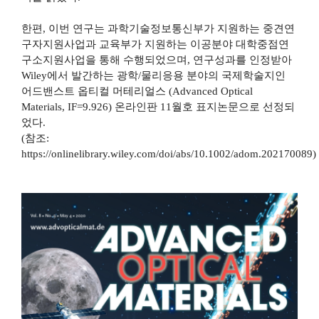
한편
,
이번 연구는 과학기술정보통신부가 지원하는 중견연
구자지원사업과 교육부가 지원하는 이공분야 대학중점연
구소지원사업을 통해 수행되었으며
,
연구성과를 인정받아
Wiley
에서 발간하는 광학
/
물리응용 분야의 국제학술지인
어드밴스트 옵티컬 머테리얼스
(Advanced Optical
Materials, IF=9.926)
온라인판
11
월호 표지논문으로 선정되
었다
.
(
참조
:
https://onlinelibrary.wiley.com/doi/abs/10.1002/adom.202170089)