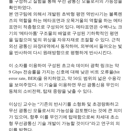
를 구성하고 실험을 통해 무선 광통신 모듈로서의 가능성을
확인하였다
.
본 연구팀에 의해서 개발된 초박형 평면 역반사기는 볼록렌
즈의 역할을 하는 메타표면과 오목거울의 역할을 하는 메타
표면이 적층형으로 구성되어 있다
.
메타표면은 수백나노 크
기의
'
메타아톰
'
구조물의 배열로 구성된 기하학적인 평면
을 일컬으며 빛의 위상을 자유자재로 조절할 수 있다
.
근적
외선 광통신 파장대역에서 동작하며
,
외부에서 들어오는 빛
을 반사하여 다시 원래방향으로 평행하게 반사시킨다
.
이 소자를 이용하여 구성된 초고속 데이터 광학 링크는 약
9 Gbps
전송률을 가지는 신호에 대해 낮은 비트 오류율
(bit
error rate, BER)
을 유지하였고
,
약
50
도 범위의 넓은 수용각
을 보여주었다
.
이 기술을 이용하면 무선 광통신용 무인이
동체의 소비전력
,
탑재 중량을 낮출 수 있다
.
이상신 교수는
“
기존의 반사기를 소형화 및 초경량화하고
무선 광통신 모듈로서의 가능성을 검토했다는 것에 큰 의미
가 있으며
,
향후 이를 무인기에 탑재함으로써 차세대 초소
형 무선광통신 기술 개발이 가능할 것이다
”
라고 연구의 의
미를 밝혔다
.