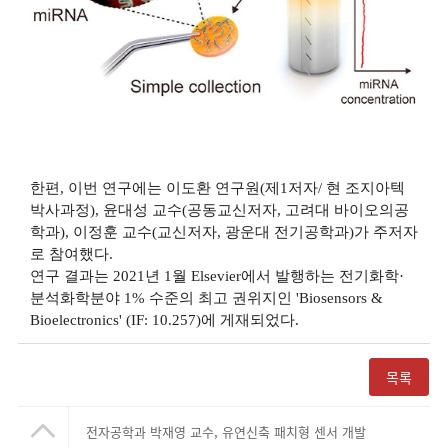
한편
,
이번 연구에는 이도환 연구원
(
제
1
저자
/
현 조지아텍
박사과정
),
윤대성 교수
(
공동교신저자
,
고려대 바이오의공
학과
),
이정훈 교수
(
교신저자
,
광운대 전기공학과
)
가 주저자
로 참여했다
.
연구 결과는
2021
년
1
월
Elsevier
에서 발행하는 전기화학
·
분석화학분야
1%
수준의 최고 권위지인
'Biosensors &
Bioelectronics' (IF: 10.257)
에 게재되었다
.
목록
전자공학과 박재영 교수, 유연신축 패치형 센서 개발