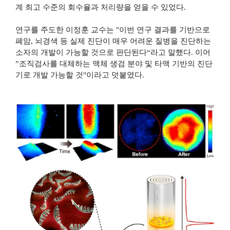
계 최고 수준의 회수율과 처리량을 얻을 수 있었다
.
연구를 주도한 이정훈 교수는
"
이번 연구 결과를 기반으로
폐암
,
뇌경색 등 실제 진단이 매우 어려운 질병을 진단하는
소자의 개발이 가능할 것으로 판단된다
“
라고 말했다
.
이어
”
조직검사를 대체하는 액체 생검 분야 및 타액 기반의 진단
기로 개발 가능할 것
"
이라고 덧붙였다
.