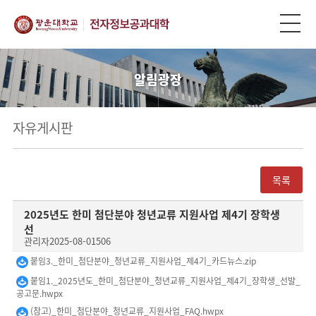
알림광장
자유게시판
목록
2025년도 한미 첨단분야 청년교류 지원사업 제4기 장학생
선
관리자
2025-08-01
506
붙임3._한미_첨단분야_청년교류_지원사업_제4기_카드뉴스.zip
붙임1._2025년도_한미_첨단분야_청년교류_지원사업_제4기_장학생_선발_
공고문.hwpx
(참고)_한미_첨단분야_청년교류_지원사업_FAQ.hwpx